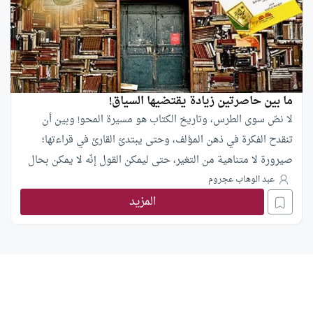
ما بين حاصرتين زيادة يقتضيها السياق!
لا نصّ سوى الطرس، وتاريخ الكتاب هو مسيرة المحو! وبين أن
تنقدح الفكرة في ذهن المؤلف، وحتى يبتدئ القارئ في قراءتها؛
صيرورة لا متناهية من التغير، حتى ليمكن القول إنّه لا يمكن بحال
أن يقرأ القارئ ما فكّر فيه المؤلّف أول مرّة. هذه هي معضلة الكتابة
عبد الوهاب عجروم
الأبدية: المحو!
المزيد