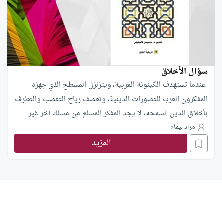
سؤال الأخلاق
عندما تستهدف الكينونة العربية، ويتزلزل المسطح الذي جهزه
المفكرون العرب للتصورات الدينية، وتعصف رياح التعصب والتطرف
بأخلاق الدين السمحة، لا يجد المفكر المسلم من مسلك آخر غير
استنطاق الظروف والسياقات التي كانت باعثاً وراء القوى التدميرية
مراد ليمام
المزيد
والاستبدادية المهيمنة آنياً. فنحن نحيا اليوم أزمة في تدبير المعنى
نتيجة محنة سوء فهم تخص الإنسان العربي المنشغل داخل