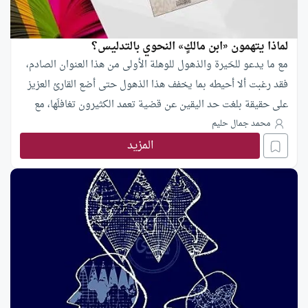
لماذا يتهمون «ابن مالكٍ» النحوي بالتدليس؟
مع ما يدعو للحَيرة والذهول للوهلة الأولى من هذا العنوان الصادم،
فقد رغبت ألا أحيطه بما يخفف هذا الذهول حتى أضع القارئ العزيز
على حقيقة بلغت حد اليقين عن قضية تعمد الكثيرون تغافلَها، مع
وقوع الشك في نفوسهم تجاهها.
محمد جمال حليم
المزيد