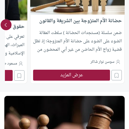
حضانة الأم المتزوجة بين الشريعَة والقانون
حقوق المرأة 
ضمن سلسلة (مستجدات الحضانة ) سلطت المقالة
تعرفي على حقوق 
الضوء على الضوء على حضانة الأم المتزوجة؛ إذ تظل
الميراث، الهداي
قضية زواج الأم الحاضن من غير أبي المحضون من
الإسلامية وأحكا
أكثر المسائل إثارةً للنزاع، حيث يجدد زواجها الجدل
سوسن نوار شاكر
مسعود صبر
حول استمرار حضانتها أو سقوطها. ومن ثم يبرز
التساؤل عن موقف الفقه الإسلامي من حضانة الأم
عرض المزيد
المتزوجة؟ و المقاصد الشرعية التي بنى الفقهاء عليها
اجتهاداتهم؟ تستعرض المقالة تباين الاتجاهات الفقهية
كما تتناول موقف قوانين الأحوال الشخصية
والتطبيقات القضائية في المحاكم الشرعية المعاصرة
لعدد من الدول العربية، مبينةً كيف تتكامل الرؤية
الفقهية مع الاجتهاد القضائي لاستقرار الأسرة.