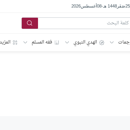
25
صَفَر
1448 هـ
-
08
أغسطس
2026
جمات
الهدي النبوي
فقه المسلم
المزيد