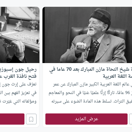
وفاة شيخ النحاة مازن المبارك بعد 70 عاما في
رحيل جون إسبوزيتو
 اللغة العربية
فتح نافذة الغرب عل
عالم اللغة العربية الكبير مازن المبارك عن عمر
تعرّف على إرث جون إس
يناهز 96 عامًا، تاركًا إرثًا علميًا غنيًا في النحو والمعاجم
في تعزيز الفهم بين ال
يق التراث. تسلط هذه المادة الضوء على سيرته
ومؤلفاته التي غيّرت نظ
لة التي امتدت لسبعة عقود في خدمة لغة الضاد.
عرض المزيد