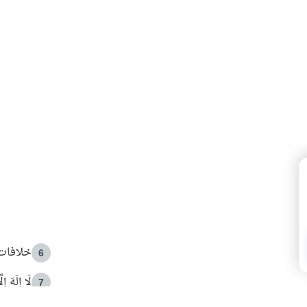
خلافات 
6
لَا إِلَهَ إ
7