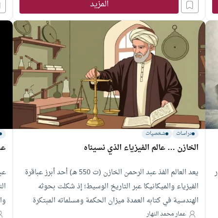
كاشفة غيّرت وجه البحث العربي، مقدماً نموذجاً ملهماً للمفكر
المزيد
الذي آمن بقدرة الإنسان على التجاوز ورفض الانصياع للمادية
الشرسة؛ رجلٌ لم يرَ في العلم حرفة، بل رسالة أخلاقية وأمانة
وطنية موّلها من جيبه الخاص متحملاً أشد الأزمات المالية
لتبقى القيمة الإنسانية فوق كل اعتبار.
دراسات
شخصيات
الخازن … عالم الفيزياء الذي نسيناه
عب
ر
يعد العالم الفذ عبد الرحمن الخازن (ت 550 هـ) أحد أبرز عباقرة
عب
الفيزياء والميكانيكا عبر التاريخ الوسيط؛ إذ شكلت بحوثه
ال
الهندسية في كتابه العمدة ميزان الحكمة ومسلماته المبتكرة
وا
حول حركية الأجسام، والثقل النوعي، والجاذبية، والاتزان، حجر
عمار محمد النهار