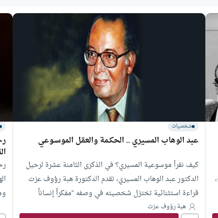
شخصيات
عبد الوهاب المسيري .. الحكـمة والعقل الموسـوعي
رح
ال
كيف نقرأ موسوعية المسيري؟ في الذكرى الثامنة عشرة لرحيل
رح
الدكتور عبد الوهاب المسيري، تقدم الدكتورة هبة رؤوف عزت
ال
،
قراءة استثنائية تختزل شخصيته في وصفه “مفكراً إنساناً
وم
ورومانتيكياً”. وتُبرز المقالة عبقرية المسيري في صياغة مفاهيم
هبة رؤوف عزت