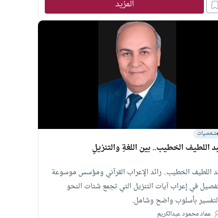
المزيد
شخصيات
د اللطيف الخطيب.. بين اللغةِ والتنزيلِ
د اللطيف الخطيب.. رائد الإعراب القرآني ومؤسس موسوعة
تفصيل في إعراب آيات التنزيل التي تجمع شتات النحو
لتفسير بأسلوب واضح وشامل.
عماد محمود عبدالكريم