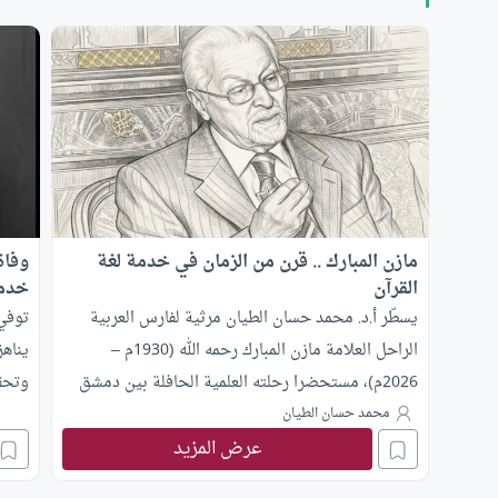
مازن المبارك .. قرن من الزمان في خدمة لغة
القرآن
خدمة
يسطّر أ.د. محمد حسان الطيان مرثية لفارس العربية
توفي 
الراحل العلامة مازن المبارك رحمه الله (1930م –
2026م)، مستحضرا رحلته العلمية الحافلة بين دمشق
وتحق
والقاهرة وعواصم الفكر، وصحبته لأعلام العصر أمثال
الحاف
محمد حسان الطيان
طه حسين ومحمود شاكر.
عرض المزيد