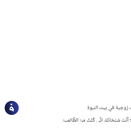
زوجية في بيت النبوة
ِلَّا أَنْتَ سُبْحَانَكَ إِنِّي كُنْتُ مِنَ الظَّالِمِينَ