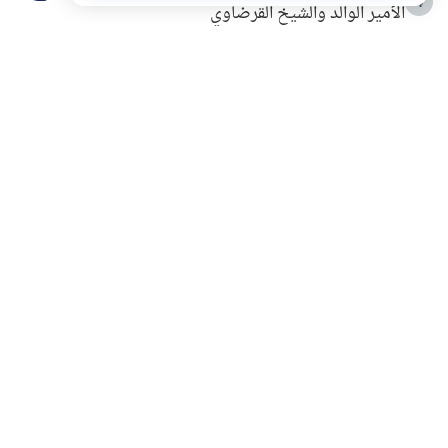
4
الأمير الوالد والشيخ القرضاوي
التربية الأسرية وبناء الاستقلال .. كيف ندعم أبناءنا دون
5
مصادرة حقهم في التجربة؟
خلافات زوجية في بيت النبوة
6
لَا إِلَهَ إِلَّا أَنْتَ سُبْحَانَكَ إِنِّي كُنْتُ مِنَ الظَّالِمِينَ
7
الهدي النبوي في التعامل مع حر الصيف
8
فضل الاستغفار
9
محاولة سرقة جابر بن حيان
10
اشترك في قائمتنا البريدية ليصلك كل جديد