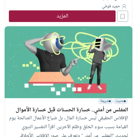
حميد قوفـي
المزيد
حديث
شريعة
المفلس من أمتي.. خسارة الحسنات قبل خسارة الأموال
الإفلاس الحقيقي ليس خسارة المال، بل ضياع الأعمال الصالحة يوم
القيامة بسبب سوء الخلق وظلم الآخرين. اقرأ التفسير النبوي
لحديث “المفلس من أمتي” وتعرف على صور الإفلاس الأخلاقي