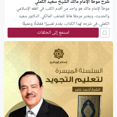
شرح موطأ الإمام مالك الشيخ سعيد الكملي
موطأ الإمام مالك هو واحد من أقدم الكتب في الفقه الإسلامي
والحديث، ويعتبر مرجعًا هامًا للمذهب المالكي. الدكتور سعيد
الكملي، في شرحه لهذا الكتاب، يقدم تفسيرًا مُفصَّلًا وعميقًا
للأحاديث والفتاوى التي جمعها الإمام مالك. ويتناول موضوعات
استمع إلى الحلقات
متعددة تشمل العقيدة، العبادات، المعاملات، والأخلاق الإسلامية.