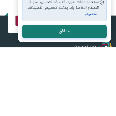
نستخدم ملفات تعريف الارتباط لتحسين تجربة
اشترك في قائمتنا البريدية ليصلك كل جديد
التصفح الخاصة بك. يمكنك تخصيص تفضيلاتك.
تخصيص
موافق
إسلام أون لاين
من (اقرأ) إلى (واسجد واقترب) إسلام اون لاين المصدر الأول
للثقافة الإسلامية على الانترنت
الصفحات الرئيسية
أقسام مميزة
القران الكريم
الحج والعمرة
السيرة النبوية
من أجل أسرتي