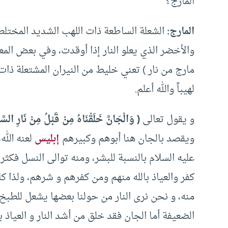
المارج؟
المارج:
الشعلة الساطعة ذات اللهب الشديد المختلطة
والأخضر الذي يعلو النار إذا أوقدت، وفي بعض المع
مارج من نار ) تعني خليط من النيران المشتعلة ذا
لهيباً والله أعلم.
و يقول تعالى
( وَالْجَانَّ خَلَقْنَاهُ مِنْ قَبْلُ مِنْ نَارِ السَ
ويقصد بالجان هنا أبوهم وكبيرهم
إبليس
لعنه الله،
عليه السلام بالنسبة للبشر، ومنه توالى النسل فكثر
كفر والعياذ بالله منهم ومن كفرهم و شرهم، ولذا كا
منه، و نحن نرى النار من حولنا بعضها يشعل للطبخ 
الضعيفة أما الجان فقد خلق من أشد النار و العياذ با