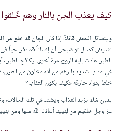
كيف يعذب الجن بالنار وهم خُلقوا 
ويتسائل البعض قائلاً: إذا كان الجان قد خلق من ال
نفترض كمثال توضيحي أن إنساناً قد دفن حياً في مق
للطين عادت إليه الروح مرة أخرى ليكافح الطين، أيك
في عذاب شديد بالرغم من أنه مخلوق من الطين، فما
خلط بمواد حارقة فكيف يكون العذاب؟
بدون شك يزيد العذاب ويشتد في تلك الحالات، وكذل
عز وجل خلقهم من لهيبها أعاذنا الله منها ومن لهيبه