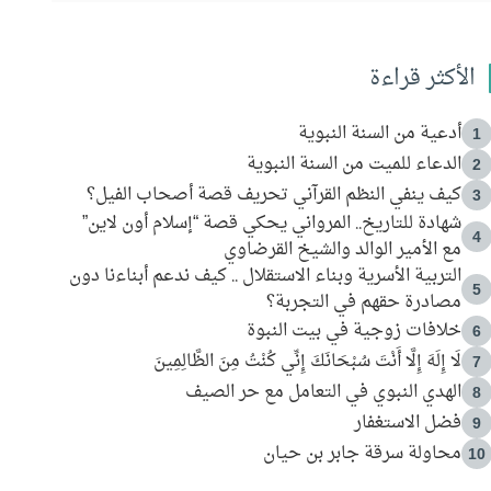
الأكثر قراءة
أدعية من السنة النبوية
1
الدعاء للميت من السنة النبوية
2
كيف ينفي النظم القرآني تحريف قصة أصحاب الفيل؟
3
شهادة للتاريخ.. المرواني يحكي قصة “إسلام أون لاين”
4
مع الأمير الوالد والشيخ القرضاوي
التربية الأسرية وبناء الاستقلال .. كيف ندعم أبناءنا دون
5
مصادرة حقهم في التجربة؟
خلافات زوجية في بيت النبوة
6
لَا إِلَهَ إِلَّا أَنْتَ سُبْحَانَكَ إِنِّي كُنْتُ مِنَ الظَّالِمِينَ
7
الهدي النبوي في التعامل مع حر الصيف
8
فضل الاستغفار
9
محاولة سرقة جابر بن حيان
10