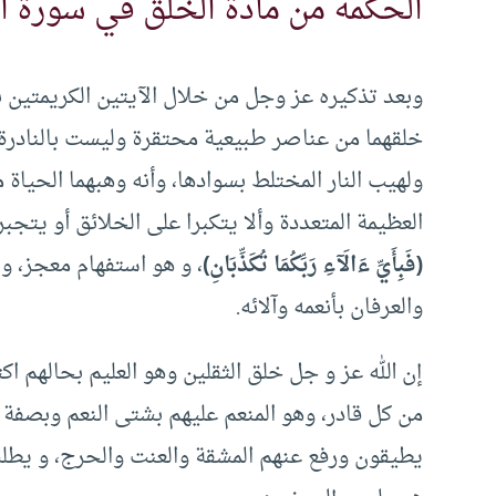
الحكمة من مادة الخلق في سورة ا
وبعد تذكيره عز وجل من خلال الآيتين الكريمتين ب
خلقهما من عناصر طبيعية محتقرة وليست بالنادرة و
ولهيب النار المختلط بسوادها، وأنه وهبهما الحياة 
العظيمة المتعددة وألا يتكبرا على الخلائق أو يتجب
(فَبِأَيِّ ءَالَآءِ رَبِّكُمَا تُكَذِّبَانِ)
، و هو استفهام معجز، وب
والعرفان بأنعمه وآلائه.
إن الله عز و جل خلق الثقلين وهو العليم بحالهم ا
من كل قادر، وهو المنعم عليهم بشتى النعم وبصفة 
يطيقون ورفع عنهم المشقة والعنت والحرج، و يطلب م