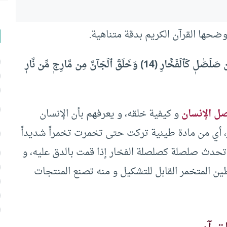
ضحها القرآن الكريم بدقة متناهية.
(خَلَقَ ٱلۡإِنسَٰنَ مِن صَلۡصَٰلٖ كَٱلۡفَخَّارِ (14) وَخَلَقَ ٱلۡجَآنَّ مِن مَّارِجٖ مِّن نَّارٖ
ل الإنسان
و كيفية خلقه، و يعرفهم بأن الإنسان
، أي من مادة طينية تركت حتى تخمرت تخمراً شديداً
حدث صلصلة كصلصلة الفخار إذا قمت بالدق عليه، و
ين المتخمر القابل للتشكيل و منه تصنع المنتجات