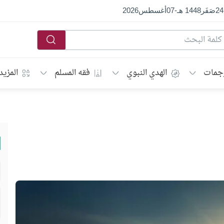
24
صَفَر
1448 هـ
-
07
أغسطس
2026
جمات
الهدي النبوي
فقه المسلم
المزيد