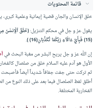
قائمة المحتويات
خلق الإنسان والجان قضية إيمانية وعلمية كبرى، يو
يقول عز و جل في محكم التنزيل:
(15) فَبِأَيِّ ءَالَآءِ رَبِّكُمَا تُكَذِّبَانِ(16) )
.
إن الله عز و جل يريح البشر من مغبة البحث في
أص
الأول هو آدم عليه السلام خلق من صلصال كالفخار
ثم تركت حتى جفت جفافاً شديداً أيضاً فأصبحت ت
أطلق لفظ الصلصال فيما بعد على ذلك النوع من الط
الفخارية المختلفة.