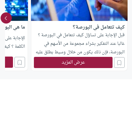
كيف تتعامل في البورصة؟
ما هي البورص
قبل الإجابة على تساؤل كيف تتعامل في البورصة ؟
للإجابة على سؤ
غالبا عند التفكير بشراء مجموعة من الأسهم في
الكلمة ؟ كيف ت
البورصة، فإن ذلك يكون من خلال وسيط يطلق عليه
“السمسار” أو “شركات السمسرة”، وهي وكيل العميل
عرض المزيد
الراغب في إجراء تداول في البورصة سواء بيعا أو
شراء.