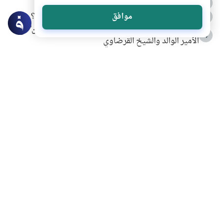
الدعاء للميت من السنة النبوية
2
كيف ينفي النظم القرآني تحريف قصة أصحاب الفيل؟
موافق
3
شهادة للتاريخ.. المرواني يحكي قصة “إسلام أون لاين” مع
4
الأمير الوالد والشيخ القرضاوي
التربية الأسرية وبناء الاستقلال .. كيف ندعم أبناءنا دون
5
مصادرة حقهم في التجربة؟
خلافات زوجية في بيت النبوة
6
لَا إِلَهَ إِلَّا أَنْتَ سُبْحَانَكَ إِنِّي كُنْتُ مِنَ الظَّالِمِينَ
7
الهدي النبوي في التعامل مع حر الصيف
8
فضل الاستغفار
9
محاولة سرقة جابر بن حيان
10
اشترك في قائمتنا البريدية ليصلك كل جديد