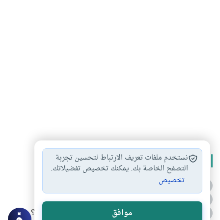
نستخدم ملفات تعريف الارتباط لتحسين تجربة
الأكثر قراءة
التصفح الخاصة بك. يمكنك تخصيص تفضيلاتك.
تخصيص
أدعية من السنة النبوية
1
الدعاء للميت من السنة النبوية
2
كيف ينفي النظم القرآني تحريف قصة أصحاب الفيل؟
موافق
3