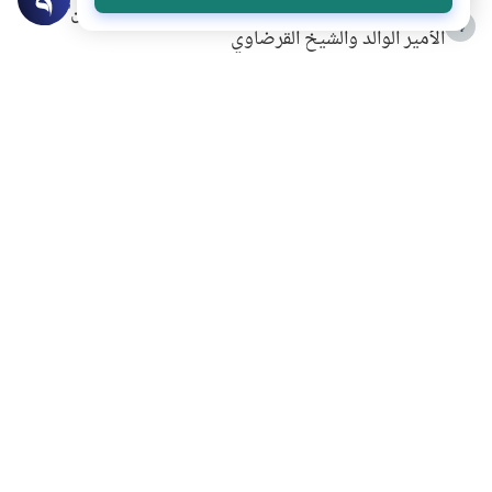
شهادة للتاريخ.. المرواني يحكي قصة “إسلام أون لاين” مع
4
الأمير الوالد والشيخ القرضاوي
التربية الأسرية وبناء الاستقلال .. كيف ندعم أبناءنا دون
5
مصادرة حقهم في التجربة؟
خلافات زوجية في بيت النبوة
6
لَا إِلَهَ إِلَّا أَنْتَ سُبْحَانَكَ إِنِّي كُنْتُ مِنَ الظَّالِمِينَ
7
الهدي النبوي في التعامل مع حر الصيف
8
فضل الاستغفار
9
محاولة سرقة جابر بن حيان
10
اشترك في قائمتنا البريدية ليصلك كل جديد