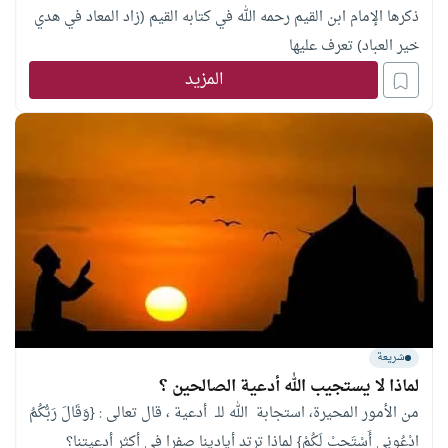
ذكرها الإمام ابن القيم رحمه الله في كتابه القيم (زاد المعاد في هدي
خير العباد) تعرف عليها
المزيد
شريعة
لماذا لا يستجيب الله أدعية الصالحين ؟
من الأمور المحيرة، استجابة الله للـ أدعية ، قال تعالى : {وَقَالَ رَبُّكُمُ
ادْعُونِي أَسْتَجِبْ لَكُمْ} لماذا ترتد أيادينا صفرا في أكثر أدعيتنا؟