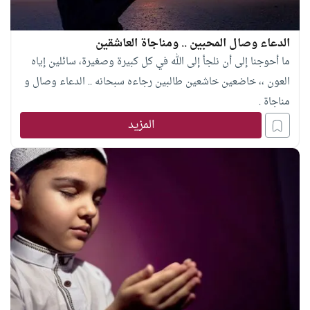
الدعاء وصال المحبين .. ومناجاة العاشقين
ما أحوجنا إلى أن نلجأ إلى الله في كل كبيرة وصغيرة، سائلين إياه
العون ،، خاضعين خاشعين طالبين رجاءه سبحانه .. الدعاء وصال و
مناجاة .
المزيد