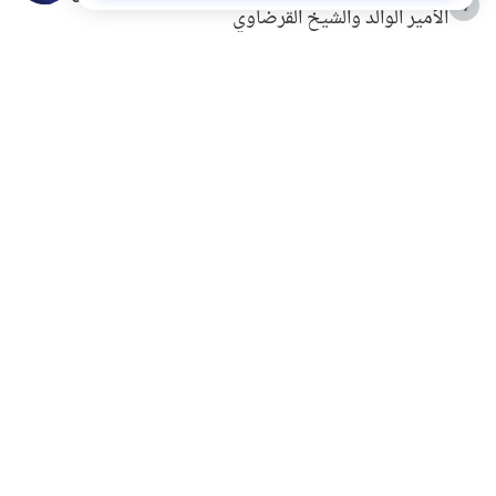
4
الأمير الوالد والشيخ القرضاوي
التربية الأسرية وبناء الاستقلال .. كيف ندعم أبناءنا دون
5
مصادرة حقهم في التجربة؟
خلافات زوجية في بيت النبوة
6
لَا إِلَهَ إِلَّا أَنْتَ سُبْحَانَكَ إِنِّي كُنْتُ مِنَ الظَّالِمِينَ
7
الهدي النبوي في التعامل مع حر الصيف
8
فضل الاستغفار
9
محاولة سرقة جابر بن حيان
10
اشترك في قائمتنا البريدية ليصلك كل جديد