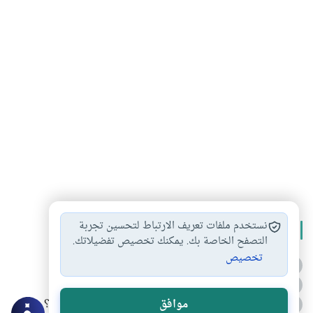
نستخدم ملفات تعريف الارتباط لتحسين تجربة
الأكثر قراءة
التصفح الخاصة بك. يمكنك تخصيص تفضيلاتك.
تخصيص
أدعية من السنة النبوية
1
الدعاء للميت من السنة النبوية
2
كيف ينفي النظم القرآني تحريف قصة أصحاب الفيل؟
موافق
3