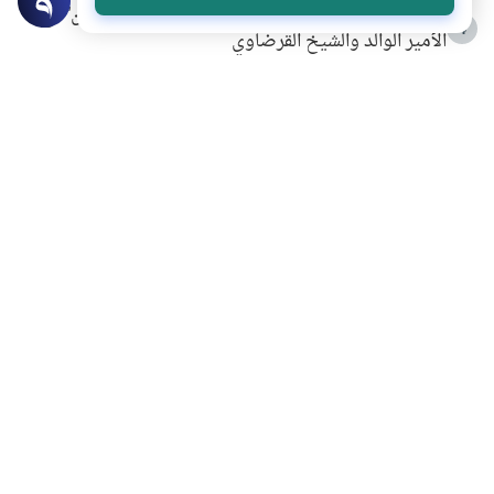
شهادة للتاريخ.. المرواني يحكي قصة “إسلام أون لاين” مع
4
الأمير الوالد والشيخ القرضاوي
التربية الأسرية وبناء الاستقلال .. كيف ندعم أبناءنا دون
5
مصادرة حقهم في التجربة؟
خلافات زوجية في بيت النبوة
6
لَا إِلَهَ إِلَّا أَنْتَ سُبْحَانَكَ إِنِّي كُنْتُ مِنَ الظَّالِمِينَ
7
الهدي النبوي في التعامل مع حر الصيف
8
فضل الاستغفار
9
محاولة سرقة جابر بن حيان
10
اشترك في قائمتنا البريدية ليصلك كل جديد