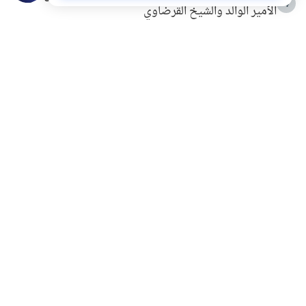
4
الأمير الوالد والشيخ القرضاوي
التربية الأسرية وبناء الاستقلال .. كيف ندعم أبناءنا دون
5
مصادرة حقهم في التجربة؟
خلافات زوجية في بيت النبوة
6
لَا إِلَهَ إِلَّا أَنْتَ سُبْحَانَكَ إِنِّي كُنْتُ مِنَ الظَّالِمِينَ
7
الهدي النبوي في التعامل مع حر الصيف
8
فضل الاستغفار
9
محاولة سرقة جابر بن حيان
10
اشترك في قائمتنا البريدية ليصلك كل جديد