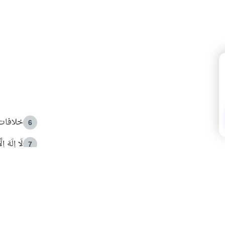
خلافات 
6
لَا إِلَهَ إ
7
الهدي ا
8
 الأمير الوالد والشيخ القرضاوي
فضل الا
9
ون مصادرة حقهم في التجربة؟
محاولة 
10