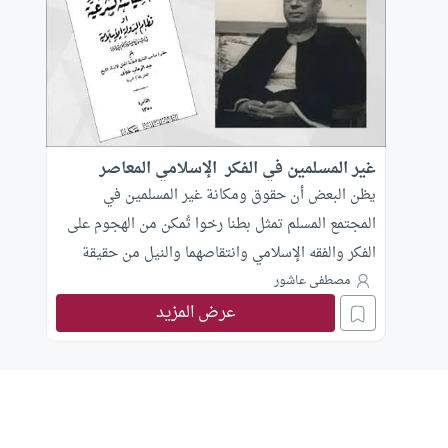
غير المسلمين في الفكر الإسلامي المعاصر
يظن البعض أن حقوق ومكانة غير المسلمين في
المجتمع المسلم تمثل بطنا رخوا تُمكن من الهجوم على
الفكر والفقه الإسلامي وانتقاصهما والنيل من حقيقة
الدين، ويستدعى هؤلاء بعضا من المقولات الشاردة في
مصطفى عاشور
عرض المزيد
الفقه وينتزعونها من سياقها السياسي والاجتماعي،
ليذهبوا إلى القول بأن المجتمع المسلم لا مكان فيه
للأقليات الدينية.