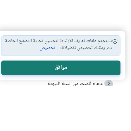
نستخدم ملفات تعريف الارتباط لتحسين تجربة التصفح الخاصة
بك. يمكنك تخصيص تفضيلاتك.
تخصيص
الأكثر قراءة
موافق
أدعية من السنة النبوية
1
الدعاء للميت من السنة النبوية
2
كيف ينفي النظم القرآني تحريف قصة أصحاب الفيل؟
3
شهادة للتاريخ.. المرواني يحكي قصة “إسلام أون لاين” مع
4
التربية الأسرية وبناء الاستقلال .. كيف ندعم أبناءنا د
5