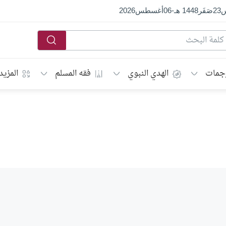
س
23
صَفَر
1448 هـ
-
06
أغسطس
2026
جمات
الهدي النبوي
فقه المسلم
المزيد