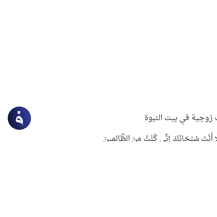
زوجية في بيت النبوة
ِلَّا أَنْتَ سُبْحَانَكَ إِنِّي كُنْتُ مِنَ الظَّالِمِينَ
لنبوي في التعامل مع حر الصيف
ستغفار
سرقة جابر بن حيان