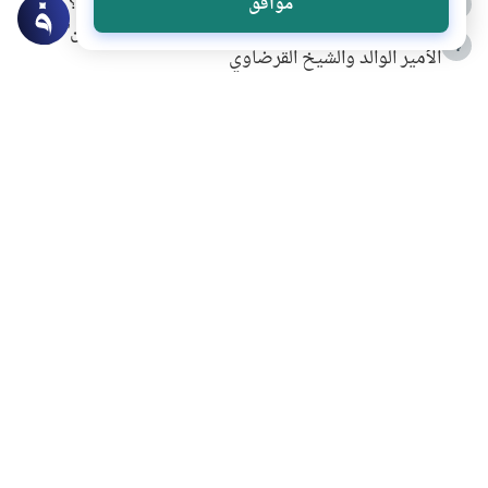
كيف ينفي النظم القرآني تحريف قصة أصحاب الفيل؟
موافق
3
شهادة للتاريخ.. المرواني يحكي قصة “إسلام أون لاين” مع
4
الأمير الوالد والشيخ القرضاوي
التربية الأسرية وبناء الاستقلال .. كيف ندعم أبناءنا دون
5
مصادرة حقهم في التجربة؟
خلافات زوجية في بيت النبوة
6
لَا إِلَهَ إِلَّا أَنْتَ سُبْحَانَكَ إِنِّي كُنْتُ مِنَ الظَّالِمِينَ
7
الهدي النبوي في التعامل مع حر الصيف
8
فضل الاستغفار
9
محاولة سرقة جابر بن حيان
10
اشترك في قائمتنا البريدية ليصلك كل جديد