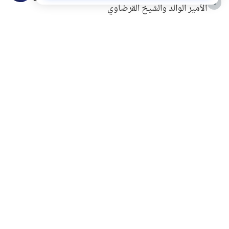
4
الأمير الوالد والشيخ القرضاوي
التربية الأسرية وبناء الاستقلال .. كيف ندعم أبناءنا دون
5
مصادرة حقهم في التجربة؟
خلافات زوجية في بيت النبوة
6
لَا إِلَهَ إِلَّا أَنْتَ سُبْحَانَكَ إِنِّي كُنْتُ مِنَ الظَّالِمِينَ
7
الهدي النبوي في التعامل مع حر الصيف
8
فضل الاستغفار
9
محاولة سرقة جابر بن حيان
10
اشترك في قائمتنا البريدية ليصلك كل جديد