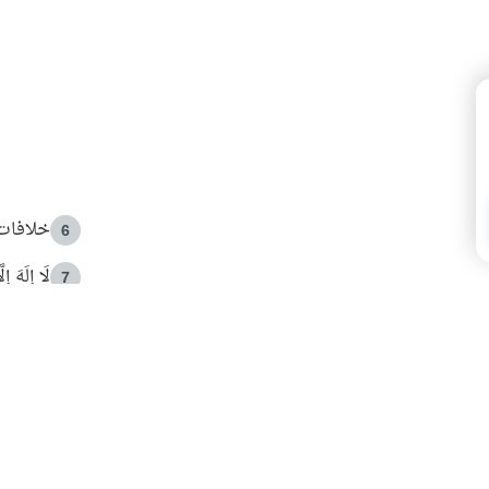
خلافات 
6
لَا إِلَهَ إ
7
الهدي ا
8
 الأمير الوالد والشيخ القرضاوي
فضل الا
9
ون مصادرة حقهم في التجربة؟
محاولة 
10