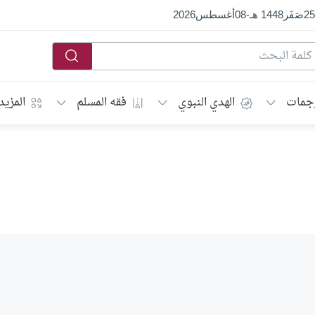
25
صَفَر
1448 هـ
-
08
أغسطس
2026
جمات
الهدي النبوي
فقه المسلم
المزيد