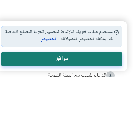
نستخدم ملفات تعريف الارتباط لتحسين تجربة التصفح الخاصة
بك. يمكنك تخصيص تفضيلاتك.
تخصيص
الأكثر قراءة
موافق
أدعية من السنة النبوية
1
الدعاء للميت من السنة النبوية
2
كيف ينفي النظم القرآني تحريف قصة أصحاب الفيل؟
3
شهادة للتاريخ.. المرواني يحكي قصة “إسلام أون لاين” مع
4
التربية الأسرية وبناء الاستقلال .. كيف ندعم أبناءنا د
5