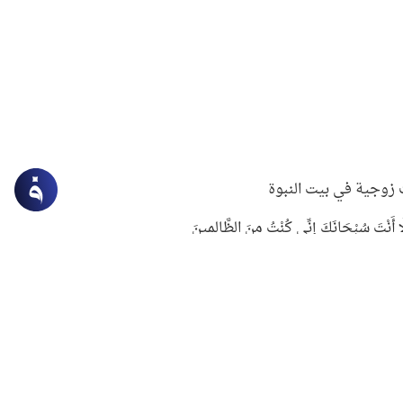
زوجية في بيت النبوة
ِلَّا أَنْتَ سُبْحَانَكَ إِنِّي كُنْتُ مِنَ الظَّالِمِينَ
لنبوي في التعامل مع حر الصيف
ستغفار
سرقة جابر بن حيان