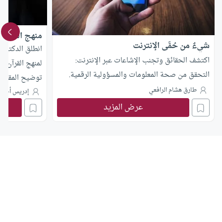
منهج القرآن 
شيءٌ من حُمَّى الإنترنت
انطلق الدكتور
اكتشف الحقائق وتجنب الإشاعات عبر الإنترنت:
لمنهج القرآن 
التحقق من صحة المعلومات والمسؤولية الرقمية.
توضيح المقصود 
طارق هشام الرافعي
وقعت في القرآ
إدريس أحمد
عرض المزيد