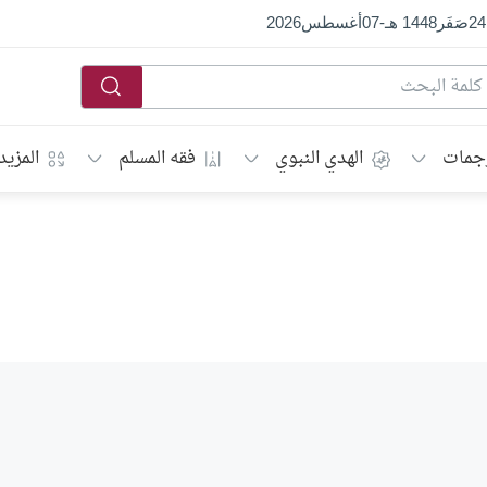
24
صَفَر
1448 هـ
-
07
أغسطس
2026
جمات
الهدي النبوي
فقه المسلم
المزيد