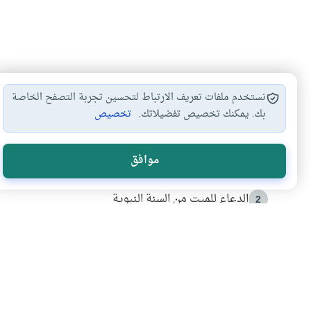
نستخدم ملفات تعريف الارتباط لتحسين تجربة التصفح الخاصة
بك. يمكنك تخصيص تفضيلاتك.
تخصيص
الأكثر قراءة
موافق
أدعية من السنة النبوية
1
الدعاء للميت من السنة النبوية
2
كيف ينفي النظم القرآني تحريف قصة أصحاب الفيل؟
3
شهادة للتاريخ.. المرواني يحكي قصة “إسلام أون لاين” مع
4
التربية الأسرية وبناء الاستقلال .. كيف ندعم أبناءنا د
5