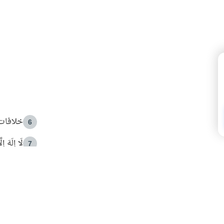
خلافات 
6
لَا إِلَهَ إ
7
الهدي ا
8
 الأمير الوالد والشيخ القرضاوي
فضل الا
9
ون مصادرة حقهم في التجربة؟
محاولة 
10