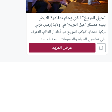
“جيل المريخ” الذي يحلم بمغادرة الأرض
يتيح معسكر “جيل المريخ” في ولاية إزمير، غربي
تركيا، لعشاق كوكب المريخ من أطفال العالم، التعرف
على تفاصيل الحياة والصعوبات المحتملة عند
الانتقال للعيش هناك لاحقاً، من خلال إجراء محاكاة
عرض المزيد
للمستعمرات التي ستنقل البشر هناك، عبر مقاطع
مصورة ثلاثية الأبعاد.