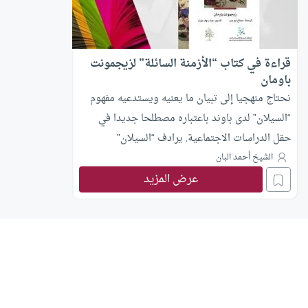
قراءة في كتاب “الأزمنة السائلة” لزيجمونت
باومان
نحتاج منهجيا إلى تبيان ما يعنيه ويستدعيه مفهوم
“السيلان” لدى باوند باعتباره مصطلحا جديدا في
حقل الدراسات الاجتماعية. يرادف “السيلان”
“الميوعة” لدى باوند، ذلك بأنه يجعله في مقابل
الشيخ أحمد البان
عرض المزيد
“الصلابة”، ولعل المترجم اختار كلمة “السيلان” بدل
“الميوعة” التي هي المقابل المعجمي الحرفي للصلابة
في كل من اللغتين العربية والانجليزية (Liquid-مائع)؛
لعله اختار الأول هروبا من الدلالة السلبية لـ”الميوعة”
في المجال التداولي العربي، وللإيحاء بالاستمرار في
التحول والنقص الذي تتضمنه كلمة (سيلان).