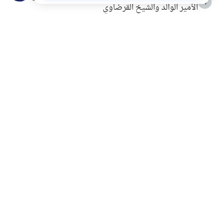
4
الأمير الوالد والشيخ القرضاوي
التربية الأسرية وبناء الاستقلال .. كيف ندعم أبناءنا دون
5
مصادرة حقهم في التجربة؟
خلافات زوجية في بيت النبوة
6
لَا إِلَهَ إِلَّا أَنْتَ سُبْحَانَكَ إِنِّي كُنْتُ مِنَ الظَّالِمِينَ
7
الهدي النبوي في التعامل مع حر الصيف
8
فضل الاستغفار
9
محاولة سرقة جابر بن حيان
10
اشترك في قائمتنا البريدية ليصلك كل جديد