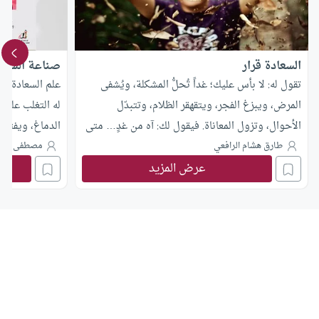
السعادة قرار
صناعة السعاد
تقول له: لا بأس عليك؛ غداً تُحلُّ المشكلة، ويُشفى
علم السعادة من
المرض، ويبزغ الفجر، ويتقهقر الظلام، وتتبدّل
له التغلب على 
الأحوال، وتزول المعاناة. فيقول لك: آه من غدٍ… متى
الدماغ، ويفترض
سوف يأتي هذا الغد؟ تقول له: انطلق إلى العالم
تخضع لمنطق ري
طارق هشام الرافعي
مصطفى عاش
عرض المزيد
مستبشراً بالخير من الله الكريم؛ خذ بأسباب الحياة،
رصد المشاعر، 
واجتهد في طريق الصلاح، وسيأتيك الغد ضاحكاً بإذن
اهتمام شركات 
الله. فيقول لك: أي عالَم تريدني
والطامحين للر