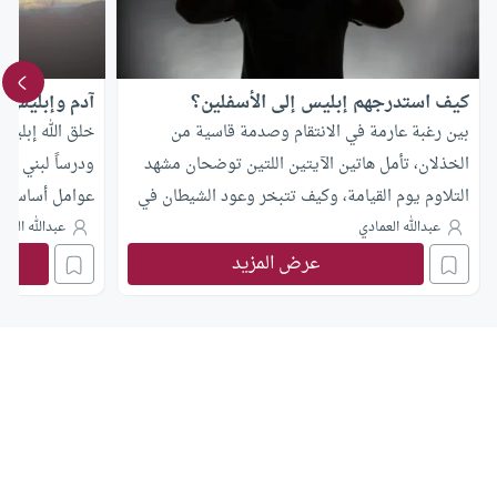
كيف استدرجهم إبليس إلى الأسفلين؟
آدم وإبليس: 
بين رغبة عارمة في الانتقام وصدمة قاسية من
خلق الله إبليس 
الخذلان، تأمل هاتين الآيتين اللتين توضحان مشهد
ودرساً لبني آدم
التلاوم يوم القيامة، وكيف تتبخر وعود الشيطان في
عوامل أساسية م
أحلك اللحظات.
وهي كلها توفرت
عبدالله العمادي
عبدالله العم
في الملأ الأعل
عرض المزيد
السلام. ارتكب 
ذنب العصيان ب
الطيني