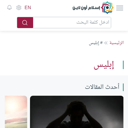
إسلام أون لاين
EN
الرئيسية
# إبليس
إبليس
أحدث المقالات