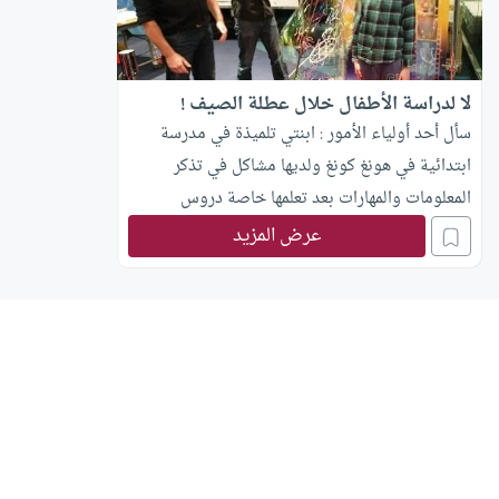
لا لدراسة الأطفال خلال عطلة الصيف !
سأل أحد أولياء الأمور : ابنتي تلميذة في مدرسة
ابتدائية في هونغ كونغ ولديها مشاكل في تذكر
المعلومات والمهارات بعد تعلمها خاصة دروس
الرياضيات، أشعر بالقلق من ضعف مهاراتها الأكاديمية
عرض المزيد
خلال العطلة الصيفية الطويلة، ماذا أفعل ؟ تجيب
المعلمة جولي ماكاير من هونغ كونغ : غالبا ما يخشى
أولياء الأمور من تراجع مستوى أبنائهم الأكاديمي