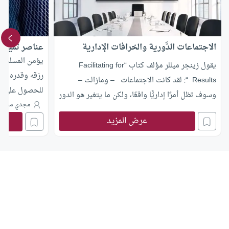
الاجتماعات الدَّورية والخرافات الإدارية
عناصر تميز ال
يؤمن المسلم بأ
يقول زينجر ميللر مؤلف كتاب “Facilitating for
رزقه وقدره له 
Results “: لقد كانت الاجتماعات – ومازالت –
للحصول على هذا
وسوف تظل أمرًا إداريًّا واقعًا، ولكن ما يتغير هو الدور
تبارك وتعالى: ﴿ وَف
مجدي محمد
الذي تلعبه الاجتماعات ..” مقال ينقض فكرة عدم
عرض المزيد
فَوَرَبِّ السَّمَاءِ وَا
جدوى الاجتماعات الإدارية
ونعمة