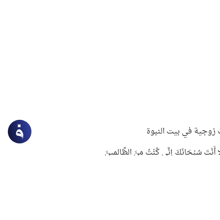
زوجية في بيت النبوة
ِلَّا أَنْتَ سُبْحَانَكَ إِنِّي كُنْتُ مِنَ الظَّالِمِينَ
لنبوي في التعامل مع حر الصيف
ستغفار
سرقة جابر بن حيان