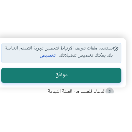
نستخدم ملفات تعريف الارتباط لتحسين تجربة التصفح الخاصة
بك. يمكنك تخصيص تفضيلاتك.
تخصيص
الأكثر قراءة
موافق
أدعية من السنة النبوية
1
الدعاء للميت من السنة النبوية
2
كيف ينفي النظم القرآني تحريف قصة أصحاب الفيل؟
3
شهادة للتاريخ.. المرواني يحكي قصة “إسلام أون لاين” مع
4
التربية الأسرية وبناء الاستقلال .. كيف ندعم أبناءنا د
5