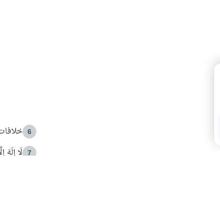
خلافات 
6
لَا إِلَهَ إ
7
الهدي ا
8
 الأمير الوالد والشيخ القرضاوي
فضل الا
9
ون مصادرة حقهم في التجربة؟
محاولة 
10