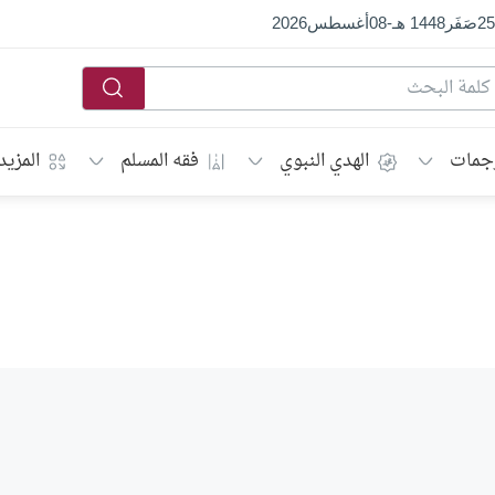
25
صَفَر
1448 هـ
-
08
أغسطس
2026
جمات
الهدي النبوي
فقه المسلم
المزيد