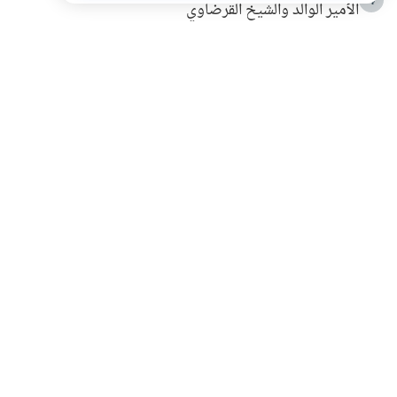
الأمير الوالد والشيخ القرضاوي
التربية الأسرية وبناء الاستقلال .. كيف ندعم أبناءنا دون
5
مصادرة حقهم في التجربة؟
خلافات زوجية في بيت النبوة
6
لَا إِلَهَ إِلَّا أَنْتَ سُبْحَانَكَ إِنِّي كُنْتُ مِنَ الظَّالِمِينَ
7
الهدي النبوي في التعامل مع حر الصيف
8
فضل الاستغفار
9
محاولة سرقة جابر بن حيان
10
اشترك في قائمتنا البريدية ليصلك كل جديد