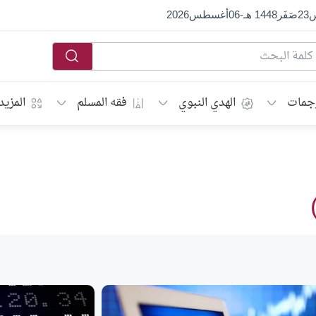
س
23
صَفَر
1448 هـ
-
06
أغسطس
2026
جمات
الهدي النبوي
فقه المسلم
المزيد