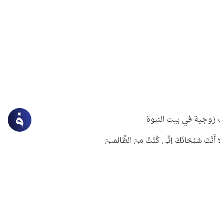
زوجية في بيت النبوة
ِلَّا أَنْتَ سُبْحَانَكَ إِنِّي كُنْتُ مِنَ الظَّالِمِينَ
لنبوي في التعامل مع حر الصيف
ستغفار
سرقة جابر بن حيان