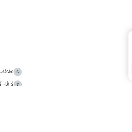
خلافات 
6
لَا إِلَهَ إ
7
الهدي ا
8
 الأمير الوالد والشيخ القرضاوي
فضل الا
9
ون مصادرة حقهم في التجربة؟
محاولة 
10