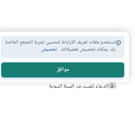
نستخدم ملفات تعريف الارتباط لتحسين تجربة التصفح الخاصة
بك. يمكنك تخصيص تفضيلاتك.
تخصيص
الأكثر قراءة
موافق
أدعية من السنة النبوية
1
الدعاء للميت من السنة النبوية
2
كيف ينفي النظم القرآني تحريف قصة أصحاب الفيل؟
3
شهادة للتاريخ.. المرواني يحكي قصة “إسلام أون لاين” مع
4
التربية الأسرية وبناء الاستقلال .. كيف ندعم أبناءنا د
5