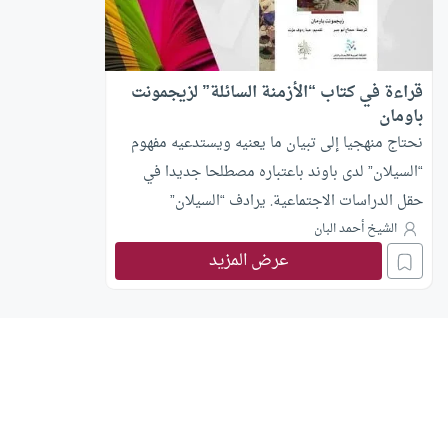
قراءة في كتاب “الأزمنة السائلة” لزيجمونت
باومان
نحتاج منهجيا إلى تبيان ما يعنيه ويستدعيه مفهوم
“السيلان” لدى باوند باعتباره مصطلحا جديدا في
حقل الدراسات الاجتماعية. يرادف “السيلان”
“الميوعة” لدى باوند، ذلك بأنه يجعله في مقابل
الشيخ أحمد البان
عرض المزيد
“الصلابة”، ولعل المترجم اختار كلمة “السيلان” بدل
“الميوعة” التي هي المقابل المعجمي الحرفي للصلابة
في كل من اللغتين العربية والانجليزية (Liquid-مائع)؛
لعله اختار الأول هروبا من الدلالة السلبية لـ”الميوعة”
في المجال التداولي العربي، وللإيحاء بالاستمرار في
التحول والنقص الذي تتضمنه كلمة (سيلان).