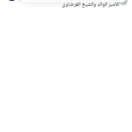
4
الأمير الوالد والشيخ القرضاوي
التربية الأسرية وبناء الاستقلال .. كيف ندعم أبناءنا دون
5
مصادرة حقهم في التجربة؟
خلافات زوجية في بيت النبوة
6
لَا إِلَهَ إِلَّا أَنْتَ سُبْحَانَكَ إِنِّي كُنْتُ مِنَ الظَّالِمِينَ
7
الهدي النبوي في التعامل مع حر الصيف
8
فضل الاستغفار
9
محاولة سرقة جابر بن حيان
10
اشترك في قائمتنا البريدية ليصلك كل جديد