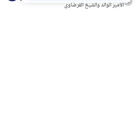
4
الأمير الوالد والشيخ القرضاوي
التربية الأسرية وبناء الاستقلال .. كيف ندعم أبناءنا دون
5
مصادرة حقهم في التجربة؟
خلافات زوجية في بيت النبوة
6
لَا إِلَهَ إِلَّا أَنْتَ سُبْحَانَكَ إِنِّي كُنْتُ مِنَ الظَّالِمِينَ
7
الهدي النبوي في التعامل مع حر الصيف
8
فضل الاستغفار
9
محاولة سرقة جابر بن حيان
10
اشترك في قائمتنا البريدية ليصلك كل جديد