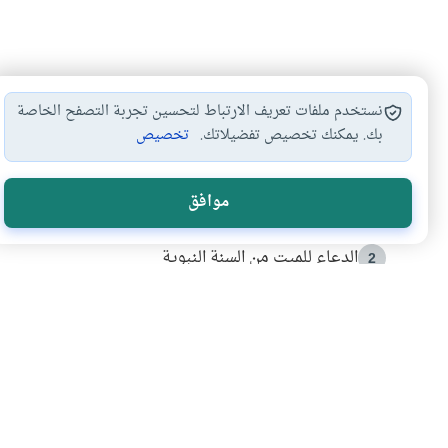
نستخدم ملفات تعريف الارتباط لتحسين تجربة التصفح الخاصة
بك. يمكنك تخصيص تفضيلاتك.
تخصيص
الأكثر قراءة
موافق
أدعية من السنة النبوية
1
الدعاء للميت من السنة النبوية
2
كيف ينفي النظم القرآني تحريف قصة أصحاب الفيل؟
3
شهادة للتاريخ.. المرواني يحكي قصة “إسلام أون لاين” مع
4
التربية الأسرية وبناء الاستقلال .. كيف ندعم أبناءنا د
5