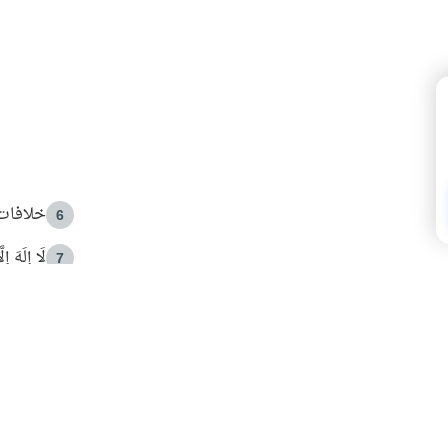
خلافات 
6
لَا إِلَهَ إ
7
الهدي ا
8
 الأمير الوالد والشيخ القرضاوي
فضل الا
9
ون مصادرة حقهم في التجربة؟
محاولة 
10