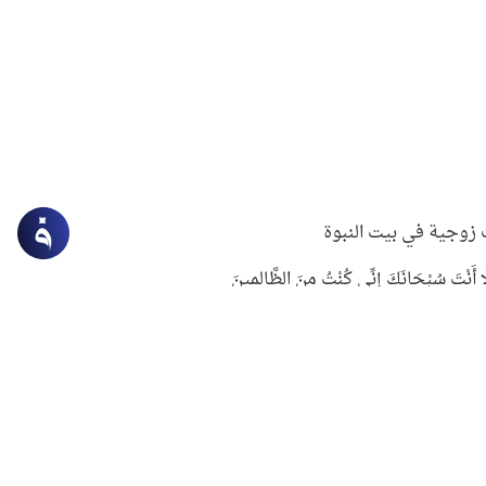
زوجية في بيت النبوة
ِلَّا أَنْتَ سُبْحَانَكَ إِنِّي كُنْتُ مِنَ الظَّالِمِينَ
لنبوي في التعامل مع حر الصيف
ستغفار
سرقة جابر بن حيان