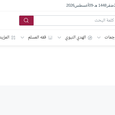
صَفَر
1448 هـ
-
09
أغسطس
2026
جمات
الهدي النبوي
فقه المسلم
المزيد