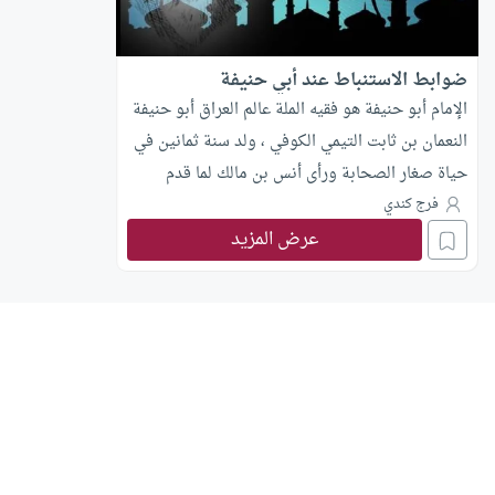
ضوابط الاستنباط عند أبي حنيفة
الإمام أبو حنيفة هو فقيه الملة عالم العراق أبو حنيفة
النعمان بن ثابت التيمي الكوفي ، ولد سنة ثمانين في
حياة صغار الصحابة ورأى أنس بن مالك لما قدم
عليهم الكوفة ، وروى عن عطاء بن أبي رباح وهو أكبر
فرج كندي
عرض المزيد
شيخ له ، وعن الشعبي وغيرهم كثير من أهل العلم
والدراية والرواية.