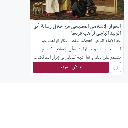
الحوار الإسلامي المسيحي من خلال رسالة أبو
الوليد الباجي لراهب فرنسا
جه الإمام الباجي اهتماما بنقض أفكار الراهب حول
المسيحية وتصويب آراءه بشأن الإسلام، لكنه لم
يقتصر على ذلك وإنما اتجه كذلك إلى إبراز التناقضات
التي ضمها الراهب في رسالته كقوله “وقد رأينا ما في
عرض المزيد
كتابك مما خالفت به جميع أهل ملتك فإنه ليس في
فرق النصارى من يقول إن المسيح لا ينبغي الإيمان
بـأحد سواه”