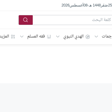
25
صَفَر
1448 هـ
-
08
أغسطس
2026
جمات
الهدي النبوي
فقه المسلم
المزيد