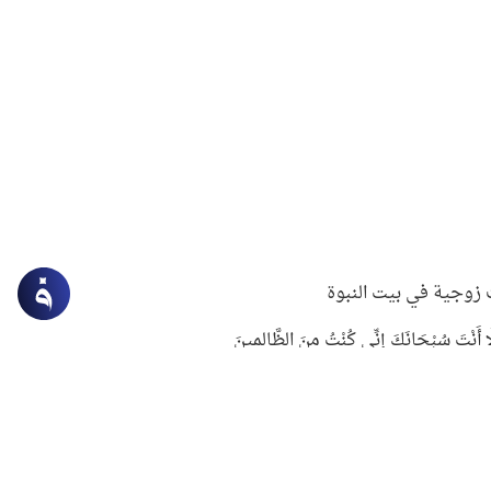
زوجية في بيت النبوة
ِلَّا أَنْتَ سُبْحَانَكَ إِنِّي كُنْتُ مِنَ الظَّالِمِينَ
لنبوي في التعامل مع حر الصيف
ستغفار
سرقة جابر بن حيان