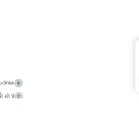
خلافات 
6
لَا إِلَهَ إ
7
الهدي ا
8
 الأمير الوالد والشيخ القرضاوي
فضل الا
9
ون مصادرة حقهم في التجربة؟
محاولة 
10