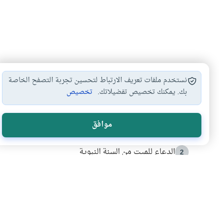
نستخدم ملفات تعريف الارتباط لتحسين تجربة التصفح الخاصة
بك. يمكنك تخصيص تفضيلاتك.
تخصيص
الأكثر قراءة
موافق
أدعية من السنة النبوية
1
الدعاء للميت من السنة النبوية
2
كيف ينفي النظم القرآني تحريف قصة أصحاب الفيل؟
3
شهادة للتاريخ.. المرواني يحكي قصة “إسلام أون لاين” مع
4
التربية الأسرية وبناء الاستقلال .. كيف ندعم أبناءنا د
5