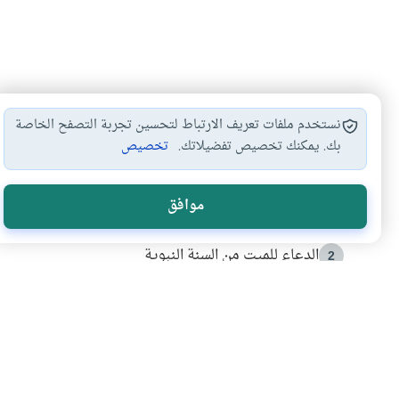
نستخدم ملفات تعريف الارتباط لتحسين تجربة التصفح الخاصة
بك. يمكنك تخصيص تفضيلاتك.
تخصيص
الأكثر قراءة
موافق
أدعية من السنة النبوية
1
الدعاء للميت من السنة النبوية
2
كيف ينفي النظم القرآني تحريف قصة أصحاب الفيل؟
3
شهادة للتاريخ.. المرواني يحكي قصة “إسلام أون لاين” مع
4
التربية الأسرية وبناء الاستقلال .. كيف ندعم أبناءنا د
5