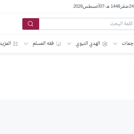
24
صَفَر
1448 هـ
-
07
أغسطس
2026
جمات
الهدي النبوي
فقه المسلم
المزيد