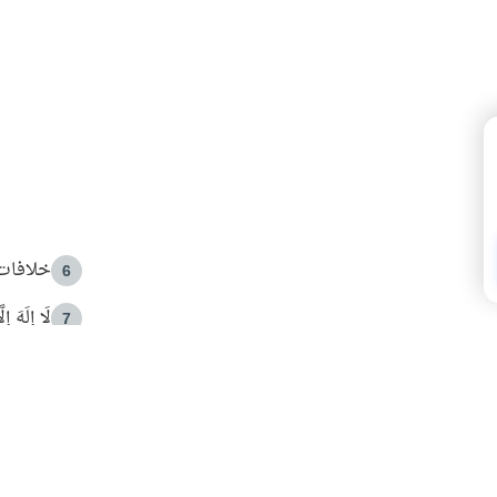
خلافات 
6
لَا إِلَهَ إ
7
الهدي ا
8
 الأمير الوالد والشيخ القرضاوي
فضل الا
9
ون مصادرة حقهم في التجربة؟
محاولة 
10