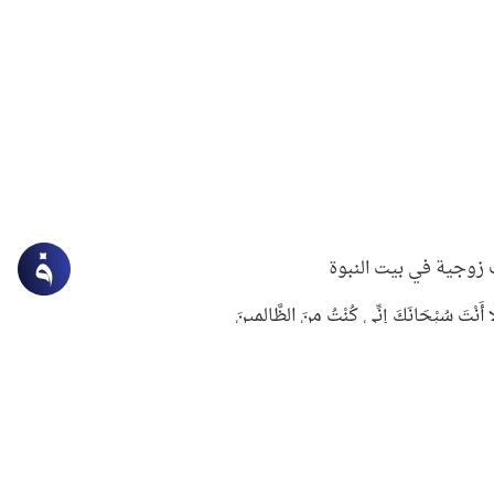
زوجية في بيت النبوة
ِلَّا أَنْتَ سُبْحَانَكَ إِنِّي كُنْتُ مِنَ الظَّالِمِينَ
لنبوي في التعامل مع حر الصيف
ستغفار
سرقة جابر بن حيان