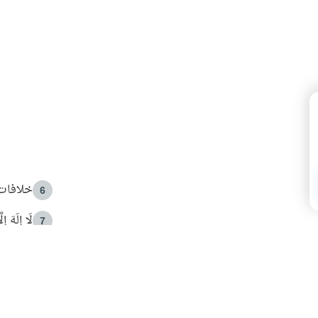
خلافات 
6
لَا إِلَهَ إ
7
الهدي ا
8
 الأمير الوالد والشيخ القرضاوي
فضل الا
9
ون مصادرة حقهم في التجربة؟
محاولة 
10