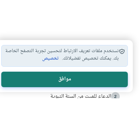
نستخدم ملفات تعريف الارتباط لتحسين تجربة التصفح الخاصة
بك. يمكنك تخصيص تفضيلاتك.
تخصيص
الأكثر قراءة
موافق
أدعية من السنة النبوية
1
الدعاء للميت من السنة النبوية
2
كيف ينفي النظم القرآني تحريف قصة أصحاب الفيل؟
3
شهادة للتاريخ.. المرواني يحكي قصة “إسلام أون لاين” مع
4
التربية الأسرية وبناء الاستقلال .. كيف ندعم أبناءنا د
5