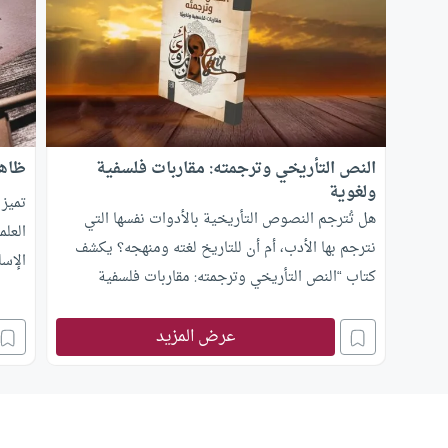
النص التأريخي وترجمته: مقاربات فلسفية
ظاهر
ولغوية
تميز 
هل تُترجم النصوص التأريخية بالأدوات نفسها التي
العلم
نترجم بها الأدب، أم أن للتاريخ لغته ومنهجه؟ يكشف
الإسل
كتاب “النص التأريخي وترجمته: مقاربات فلسفية
المعر
ولغوية” عن فجوة منهجية بين التاريخ والترجمة،
وينتقد مفهوم الأمانة التقليدي لصالح مفهوم الكشف،
عرض المزيد
ويقترح إطارا وظيفيًا جديدا يجمع الفلسفة واللسانيات.
ستتعرف على استراتيجيا الاستئراخ التي توازن بين
المعطيات التاريخية، والأنساق الخطابية، والوظائف