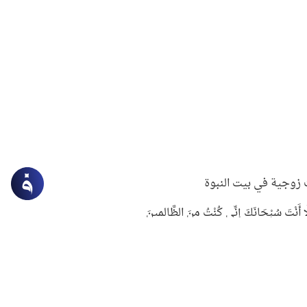
زوجية في بيت النبوة
ِلَّا أَنْتَ سُبْحَانَكَ إِنِّي كُنْتُ مِنَ الظَّالِمِينَ
لنبوي في التعامل مع حر الصيف
ستغفار
سرقة جابر بن حيان