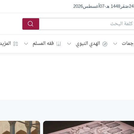
24
صَفَر
1448 هـ
-
07
أغسطس
2026
جمات
الهدي النبوي
فقه المسلم
المزيد