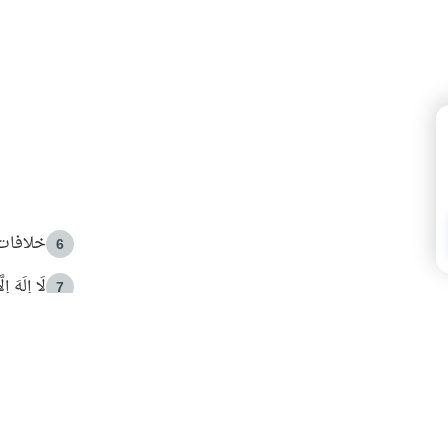
خلافات 
6
لَا إِلَهَ إ
7
الهدي ا
8
 الأمير الوالد والشيخ القرضاوي
فضل الا
9
ون مصادرة حقهم في التجربة؟
محاولة 
10