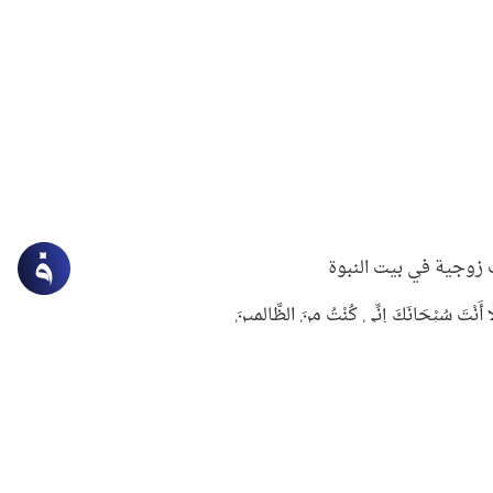
زوجية في بيت النبوة
ِلَّا أَنْتَ سُبْحَانَكَ إِنِّي كُنْتُ مِنَ الظَّالِمِينَ
لنبوي في التعامل مع حر الصيف
ستغفار
سرقة جابر بن حيان