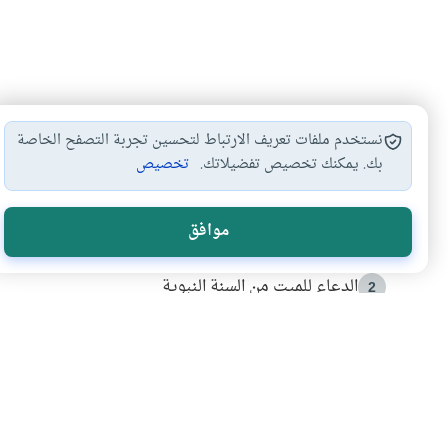
نستخدم ملفات تعريف الارتباط لتحسين تجربة التصفح الخاصة
بك. يمكنك تخصيص تفضيلاتك.
تخصيص
الأكثر قراءة
موافق
أدعية من السنة النبوية
1
الدعاء للميت من السنة النبوية
2
كيف ينفي النظم القرآني تحريف قصة أصحاب الفيل؟
3
شهادة للتاريخ.. المرواني يحكي قصة “إسلام أون لاين” مع
4
التربية الأسرية وبناء الاستقلال .. كيف ندعم أبناءنا د
5