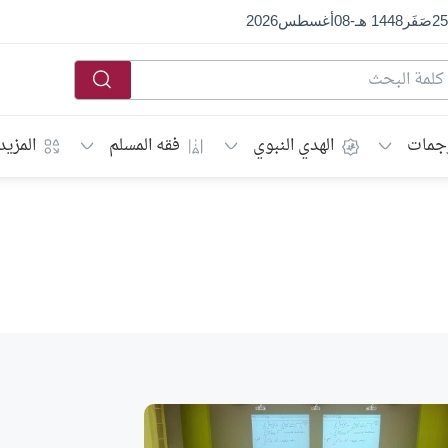
25
صَفَر
1448 هـ
-
08
أغسطس
2026
جمات
الهدي النبوي
فقه المسلم
المزيد