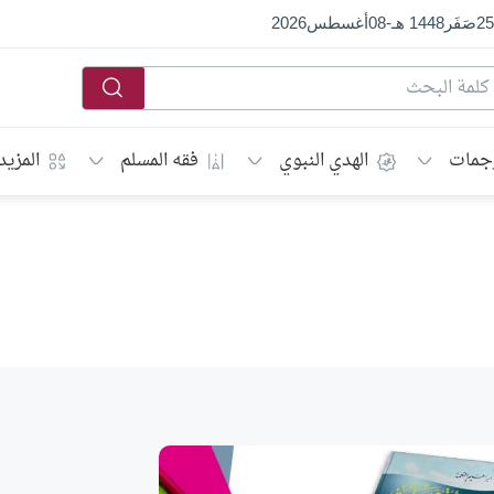
25
صَفَر
1448 هـ
-
08
أغسطس
2026
جمات
الهدي النبوي
فقه المسلم
المزيد