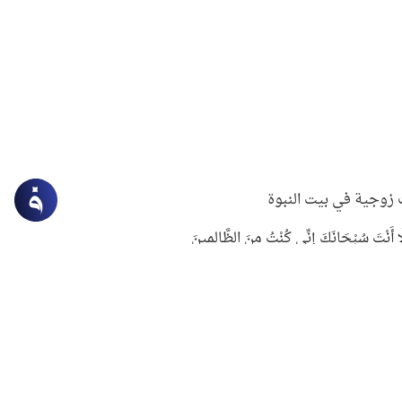
زوجية في بيت النبوة
ِلَّا أَنْتَ سُبْحَانَكَ إِنِّي كُنْتُ مِنَ الظَّالِمِينَ
لنبوي في التعامل مع حر الصيف
ستغفار
سرقة جابر بن حيان