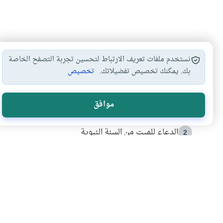
نستخدم ملفات تعريف الارتباط لتحسين تجربة التصفح الخاصة
بك. يمكنك تخصيص تفضيلاتك.
تخصيص
الأكثر قراءة
موافق
أدعية من السنة النبوية
1
الدعاء للميت من السنة النبوية
2
كيف ينفي النظم القرآني تحريف قصة أصحاب الفيل؟
3
شهادة للتاريخ.. المرواني يحكي قصة “إسلام أون لاين” مع
4
التربية الأسرية وبناء الاستقلال .. كيف ندعم أبناءنا د
5