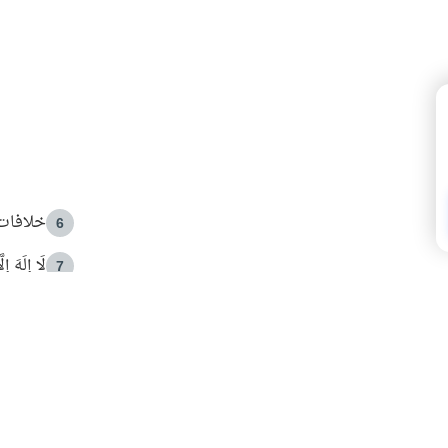
خلافات 
6
لَا إِلَهَ إ
7
الهدي ا
8
 الأمير الوالد والشيخ القرضاوي
فضل الا
9
ون مصادرة حقهم في التجربة؟
محاولة 
10