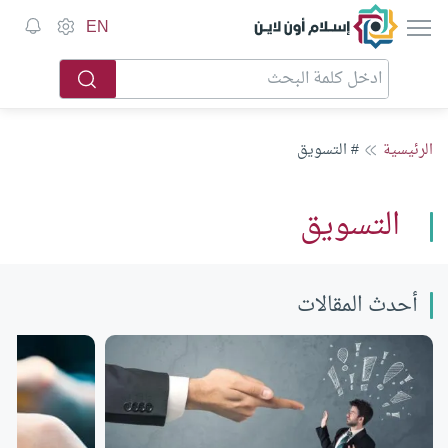
إسلام أون لاين
EN
الرئيسية
# التسويق
التسويق
أحدث المقالات