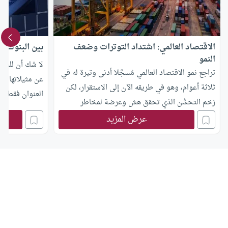
الاقتصاد العالمي: اشتداد التوترات وضعف
بين البنوك ال
النمو
لا شك أن للبن
تراجع نمو الاقتصاد العالمي مُسجَّلا أدنى وتيرة له في
عن مثيلاتها في 
ثلاثة أعوام، وهو في طريقه الآن إلى الاستقرار، لكن
زخم التحسُّن الذي تحقق هش وعرضة لمخاطر
مجانبة النظام 
كبيرة.حيث كانت التجارة والاستثمار الدوليين أضعف
عرض المزيد
خصائص البنك ال
مما كان متوقعًا في بداية العام ، وكان النشاط
ينطلق من إيمانه
الاقتصادي في الاقتصادات المتقدمة الرئيسية ،
انتهت إليه المج
وخاصة منطقة اليورو ، وبعض الأسواق الناشئة
والاقتصادات النامية الكبرى أكثر ليونة مما كان
متوقعًا في السابق.