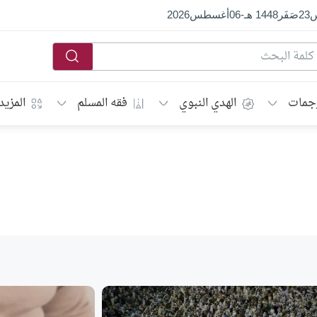
س
23
صَفَر
1448 هـ
-
06
أغسطس
2026
جمات
الهدي النبوي
فقه المسلم
المزيد