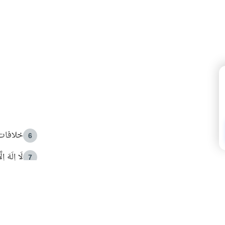
خلافات 
6
لَا إِلَهَ إ
7
الهدي ا
8
 الأمير الوالد والشيخ القرضاوي
فضل الا
9
ون مصادرة حقهم في التجربة؟
محاولة 
10