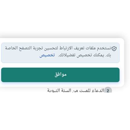
نستخدم ملفات تعريف الارتباط لتحسين تجربة التصفح الخاصة
بك. يمكنك تخصيص تفضيلاتك.
تخصيص
الأكثر قراءة
موافق
أدعية من السنة النبوية
1
الدعاء للميت من السنة النبوية
2
كيف ينفي النظم القرآني تحريف قصة أصحاب الفيل؟
3
شهادة للتاريخ.. المرواني يحكي قصة “إسلام أون لاين” مع
4
التربية الأسرية وبناء الاستقلال .. كيف ندعم أبناءنا د
5