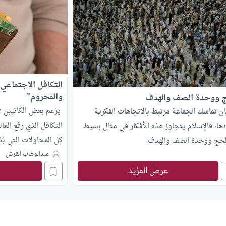
التكافل الاجتماعي
والمحروم”
 ووحدة الصف والهدف
يزعم بعض الكاتبين في
ان تماسك الجماعة مرتبط بالاتجاهات الفكرية
التكافل الذي رفع العا
دها، فالإسلام يتجاوز هذه الأفكار في مثال بسيط
كل المحاولات التي بُ
لحج ووحدة الصف والهدف.
والضعاف والبائسين قبل
عبدالوهاب القرش
على هذه المحاولات بأن
عرض المزيد
للفقير والمسكين حقاً
الشروط. وهذا زعم با