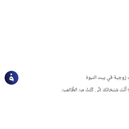
زوجية في بيت النبوة
ِلَّا أَنْتَ سُبْحَانَكَ إِنِّي كُنْتُ مِنَ الظَّالِمِينَ
لنبوي في التعامل مع حر الصيف
ستغفار
سرقة جابر بن حيان