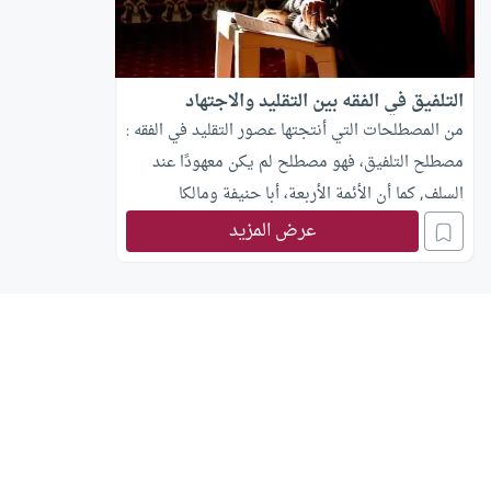
التلفيق في الفقه بين التقليد والاجتهاد
من المصطلحات التي أنتجتها عصور التقليد في الفقه :
مصطلح التلفيق، فهو مصطلح لم يكن معهودًا عند
السلف, كما أن الأئمة الأربعة، أبا حنيفة ومالكا
والشافعي وأحمد وأصحابهم لم يدرجوه في مدوناتهم
عرض المزيد
وأمهات كتبهم, وإنما هو من مخترعات الخلف
ومحدثاتهم.