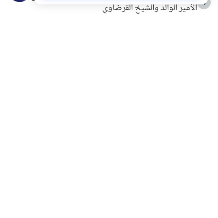
4
الأمير الوالد والشيخ القرضاوي
التربية الأسرية وبناء الاستقلال .. كيف ندعم أبناءنا دون
5
مصادرة حقهم في التجربة؟
خلافات زوجية في بيت النبوة
6
لَا إِلَهَ إِلَّا أَنْتَ سُبْحَانَكَ إِنِّي كُنْتُ مِنَ الظَّالِمِينَ
7
الهدي النبوي في التعامل مع حر الصيف
8
فضل الاستغفار
9
محاولة سرقة جابر بن حيان
10
اشترك في قائمتنا البريدية ليصلك كل جديد