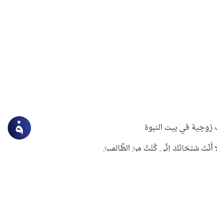
زوجية في بيت النبوة
ِلَّا أَنْتَ سُبْحَانَكَ إِنِّي كُنْتُ مِنَ الظَّالِمِينَ
لنبوي في التعامل مع حر الصيف
ستغفار
سرقة جابر بن حيان