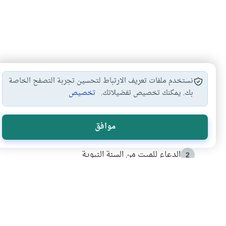
نستخدم ملفات تعريف الارتباط لتحسين تجربة التصفح الخاصة
بك. يمكنك تخصيص تفضيلاتك.
تخصيص
الأكثر قراءة
موافق
أدعية من السنة النبوية
1
الدعاء للميت من السنة النبوية
2
كيف ينفي النظم القرآني تحريف قصة أصحاب الفيل؟
3
شهادة للتاريخ.. المرواني يحكي قصة “إسلام أون لاين” مع
4
التربية الأسرية وبناء الاستقلال .. كيف ندعم أبناءنا د
5