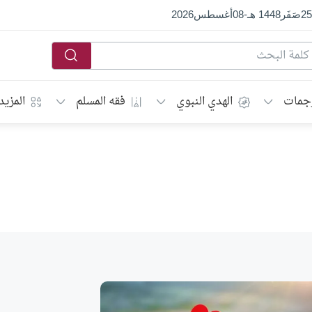
25
صَفَر
1448 هـ
-
08
أغسطس
2026
جمات
الهدي النبوي
فقه المسلم
المزيد