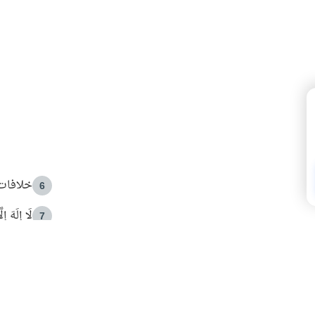
خلافات 
6
لَا إِلَهَ إ
7
الهدي ا
8
 الأمير الوالد والشيخ القرضاوي
فضل الا
9
ون مصادرة حقهم في التجربة؟
محاولة 
10