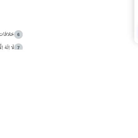
خلافات 
6
لَا إِلَهَ إ
7
الهدي ا
8
 الأمير الوالد والشيخ القرضاوي
فضل الا
9
ون مصادرة حقهم في التجربة؟
محاولة 
10