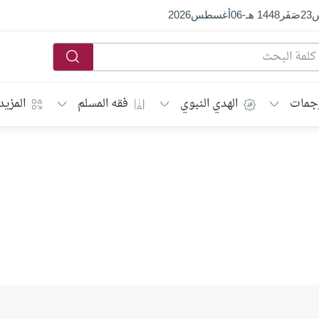
س
23
صَفَر
1448 هـ
-
06
أغسطس
2026
جمات
الهدي النبوي
فقه المسلم
المزيد