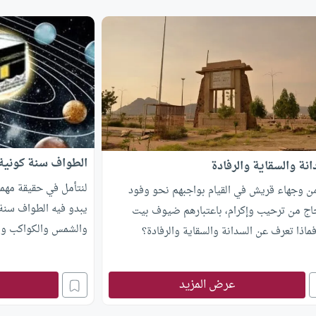
الطواف سنة كونية
انة والسقاية والرفادة
لنتأمل في حقيقة مهمة
ن وجهاء قريش في القيام بواجبهم نحو وفود
يبدو فيه الطواف سنة
اج من ترحيب وإكرام، باعتبارهم ضيوف بيت
والشمس والكواكب والأ
.فماذا تعرف عن السدانة والسقاية والرفادة؟
عرض المزيد