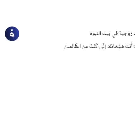
زوجية في بيت النبوة
ِلَّا أَنْتَ سُبْحَانَكَ إِنِّي كُنْتُ مِنَ الظَّالِمِينَ
لنبوي في التعامل مع حر الصيف
ستغفار
سرقة جابر بن حيان