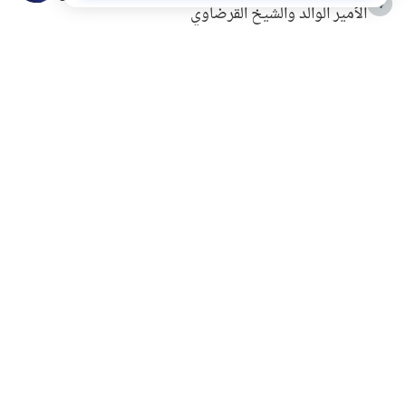
4
الأمير الوالد والشيخ القرضاوي
التربية الأسرية وبناء الاستقلال .. كيف ندعم أبناءنا دون
5
مصادرة حقهم في التجربة؟
خلافات زوجية في بيت النبوة
6
لَا إِلَهَ إِلَّا أَنْتَ سُبْحَانَكَ إِنِّي كُنْتُ مِنَ الظَّالِمِينَ
7
الهدي النبوي في التعامل مع حر الصيف
8
فضل الاستغفار
9
محاولة سرقة جابر بن حيان
10
اشترك في قائمتنا البريدية ليصلك كل جديد