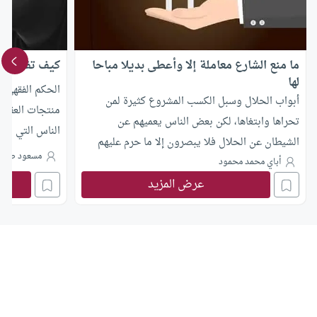
ما منع الشارع معاملة إلا وأعطى بديلا مباحا
كيف تفكر بال
لها
الحكم الفقهي ا
أبواب الحلال وسبل الكسب المشروع كثيرة لمن
منتجات العقل ا
تحراها وابتغاها، لكن بعض الناس يعميهم عن
الناس التي ي
الشيطان عن الحلال فلا يبصرون إلا ما حرم عليهم
مسعود صبر
ويريدون التخبط فيه ومواقعته، ويقول قائلهم:
أباي محمد محمود
عرض المزيد
الشريعة تحرم كل شيء، وليس الأمر كذلك بل الحرام
قليل في مقابلة الحلال