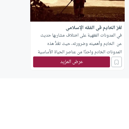
لغز الخادِم في الفقه الإسلامي
في المدونات الفقهية على اختلاف مشاربها حديث
عن الخادِم وأهميته وضرورته، حيث تعُدُّ هذه
المدونات الخادم واحدًا من عناصر الحياة الأساسية
التي لا تقوم الحياة بدونها. الزكاة فنجد له فيها حديثا
عرض المزيد
في باب الزكاة في موضعين: الموضع الأول : عند ذكر
شروط وجوب الزكاة، وتحديدا عند شرط : الفضل عن
الحوائج الأصلية، فالحاجات الأصلية عند