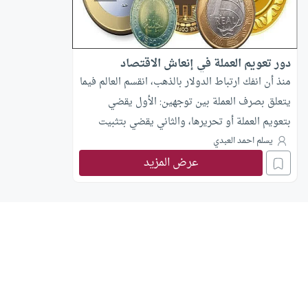
دور تعويم العملة في إنعاش الاقتصاد
منذ أن انفك ارتباط الدولار بالذهب، انقسم العالم فيما
يتعلق بصرف العملة بين توجهين: الأول يقضي
بتعويم العملة أو تحريرها، والثاني يقضي بتثبيت
صرف العملة أو بمعنى آخر ربطها بعملة أخرى أو بسلة
يسلم احمد العبدي
عرض المزيد
من العملات. ورغم أن الخيار الأول هو الأصل وأنه
سيعكس حقيقة الاقتصاد الوطني ويجنبه التأثر
بالأزمات التي تتعرض لها العملات الأخرى، لكن في
النهاية يبقى لكل من النظامين مسوغاته وإيجابياته
وسلبياته. وسأخصص هذا المقال لخيار التعويم
مستعينا ببعض النماذج العربية والأجنبية.